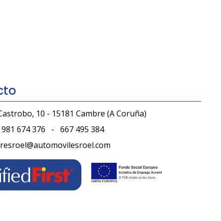
cto
Castrobo, 10 - 15181 Cambre
(A Coruña)
981 674 376
-
667 495 384
leresroel@automovilesroel.com