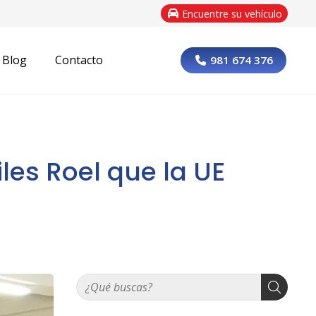
Encuentre su vehículo
Blog
Contacto
981 674 376
les Roel que la UE
?