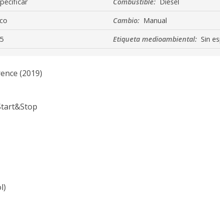
pecificar
Combustible:
Diésel
co
Cambio:
Manual
5
Etiqueta medioambiental:
Sin es
rence (2019)
Start&Stop
l)