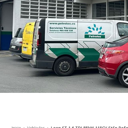
Inicio
Vehículos
Leon ST 1.6 TDI 85kW 115CV StSp Ref