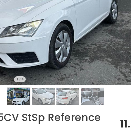
1
/
4
15CV StSp Reference
11