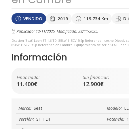
VENDIDO
2019
119.734 Km
Di
Publicado: 12/11/2025.
Modificado: 28/11/2025.
Ocasión (Seat) Leon ST 1.6 TDI 85kW 115CV StSp Reference - coche Diésel, 
85kW 115CV StSp Reference en Cambre. Equipamiento de serie SEAT León 1.6 
Información
Financiado:
Sin financiar:
11.400€
12.900€
Marca:
Seat
Modelo:
L
Versión:
ST TDI
Potencia:
1