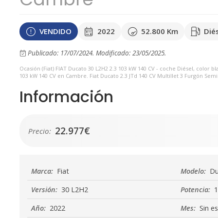
VENDIDO
2022
52.800 Km
Dié
Publicado: 17/07/2024.
Modificado: 23/05/2025.
Ocasión (Fiat) FIAT Ducato 30 L2H2 2.3 103 kW 140 CV - coche Diésel, color
103 kW 140 CV en Cambre. Fiat Ducato 2.3 JTd 140 CV Multillet 3 Furgón Semi
Información
22.977€
Precio:
Marca:
Fiat
Modelo:
Du
Versión:
30 L2H2
Potencia:
1
Año:
2022
Mes:
Sin es