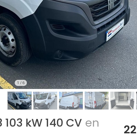
1
/
6
3 103 kW 140 CV
en
22