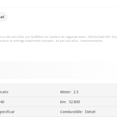
sel
 blanco del año 2022 con 52.800km en Cambre de segunda mano. Oferta (Fiat) FIAT Duc
nuevo se entrega totalmente revisado , itv por dos años , mantenimiento...
cato
Motor:
2.3
40
km:
52.800
pecificar
Combustible:
Diésel