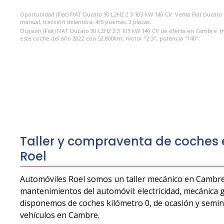
Oportunidad (Fiat) FIAT Ducato 30 L2H2 2.3 103 kW 140 CV. Venta Fiat Duca
manual, tracción delantera, 4/5 puertas, 3 plazas.
Ocasión (Fiat) FIAT Ducato 30 L2H2 2.3 103 kW 140 CV de oferta en Cambre. 
este coche del año 2022 con 52.800km, motor "2.3", potencia "140".
Taller y compraventa de coches
Roel
Automóviles Roel somos un taller mecánico en Cambre
mantenimientos del automóvil: electricidad, mecánica g
disponemos de coches kilómetro 0, de ocasión y sem
vehículos en Cambre.