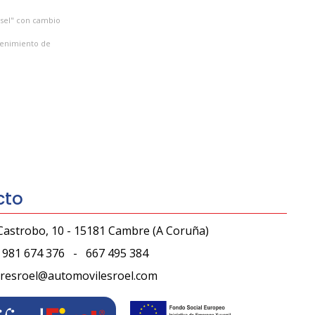
ésel" con cambio
ntenimiento de
cto
Castrobo, 10 - 15181 Cambre
(A Coruña)
981 674 376
-
667 495 384
leresroel@automovilesroel.com