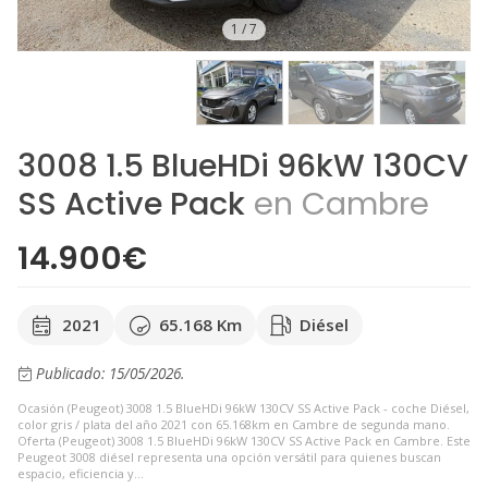
1
/
7
3008 1.5 BlueHDi 96kW 130CV
SS Active Pack
en Cambre
14.900€
2021
65.168 Km
Diésel
Publicado: 15/05/2026.
Ocasión (Peugeot) 3008 1.5 BlueHDi 96kW 130CV SS Active Pack - coche Diésel,
color gris / plata del año 2021 con 65.168km en Cambre de segunda mano.
Oferta (Peugeot) 3008 1.5 BlueHDi 96kW 130CV SS Active Pack en Cambre. Este
Peugeot 3008 diésel representa una opción versátil para quienes buscan
espacio, eficiencia y...