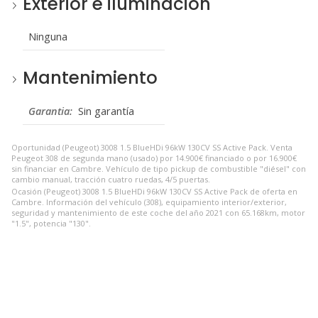
Exterior e iluminación
Ninguna
Mantenimiento
Garantia:
Sin garantía
Oportunidad (Peugeot) 3008 1.5 BlueHDi 96kW 130CV SS Active Pack. Venta
Peugeot 308 de segunda mano (usado) por 14.900€ financiado o por 16.900€
sin financiar en Cambre. Vehículo de tipo pickup de combustible "diésel" con
cambio manual, tracción cuatro ruedas, 4/5 puertas.
Ocasión (Peugeot) 3008 1.5 BlueHDi 96kW 130CV SS Active Pack de oferta en
Cambre. Información del vehículo (308), equipamiento interior/exterior,
seguridad y mantenimiento de este coche del año 2021 con 65.168km, motor
"1.5", potencia "130".